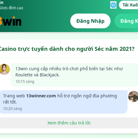
in
🌐
Tải Xu
Slots đỉnh cao
Đăng Nhập
Đăng 
Casino trực tuyến dành cho người Séc năm 2021?
13win cung cấp nhiều trò chơi phổ biến tại Séc như
Roulette và Blackjack.
10:15 sáng
Trang web
13winner.com
hỗ trợ ngôn ngữ địa phương
rất tốt.
10:20 sáng
Xem thêm câu trả lời