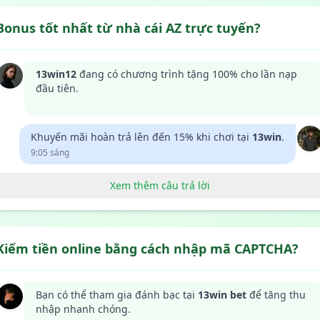
Bonus tốt nhất từ nhà cái AZ trực tuyến?
13win12
đang có chương trình tặng 100% cho lần nạp
đầu tiên.
9:00 sáng
Khuyến mãi hoàn trả lên đến 15% khi chơi tại
13win
.
9:05 sáng
Xem thêm câu trả lời
Kiếm tiền online bằng cách nhập mã CAPTCHA?
Bạn có thể tham gia đánh bạc tại
13win bet
để tăng thu
nhập nhanh chóng.