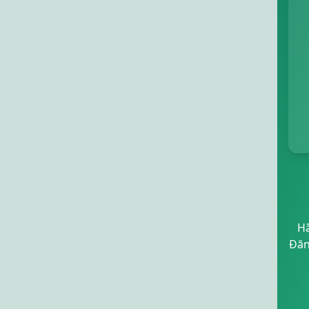
Hã
Đăn