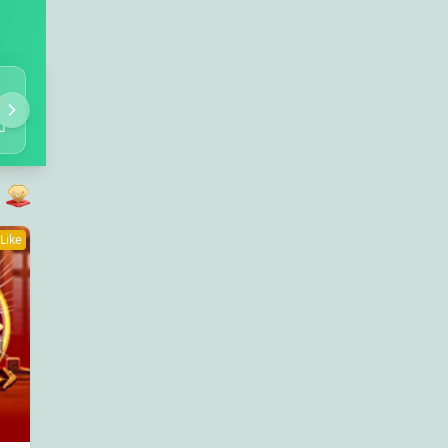
u
Hướng dẫn
Like