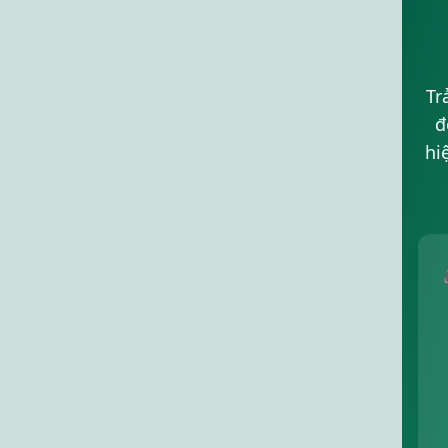
Tr
đ
hi