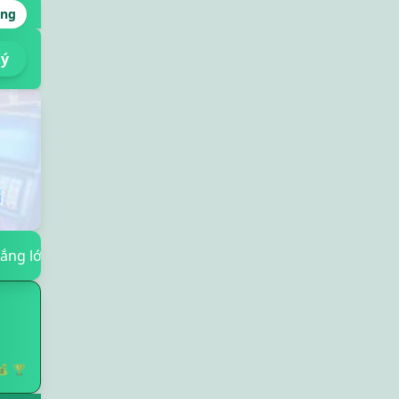
ống
Ký
 Amit Patel nhận thưởng 1.500.000 VNĐ
💥 Neha Gupt
💰
🏆