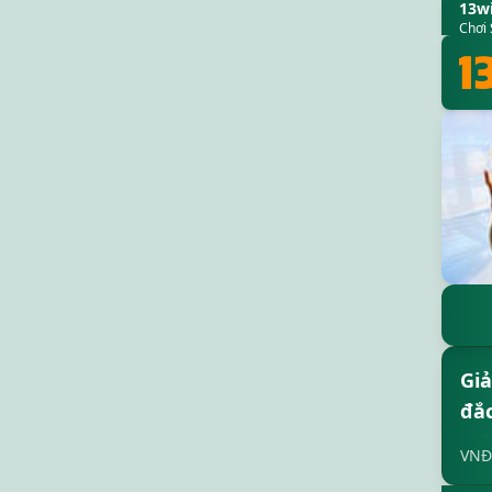
13w
Chơi 
🔥 Rajesh Kumar rút 1.200
Giả
đắ
VNĐ