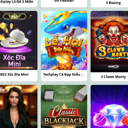
Go Football
chplay Lô Đề 3 Miền
5 Boxing
B52 Xóc Đĩa Mini
Techplay Cá Đạp Niễu 1998
3 Clown Monty