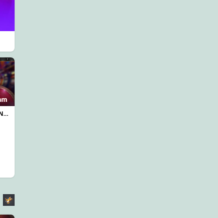
Go88 Tiến Lên Miền Nam