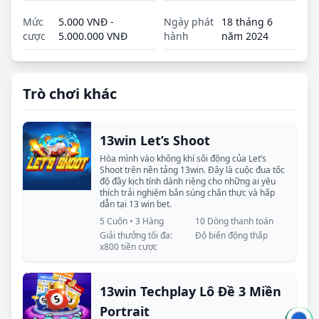
Mức
5.000 VNĐ -
Ngày phát
18 tháng 6
cược
5.000.000 VNĐ
hành
năm 2024
Trò chơi khác
13win Let’s Shoot
Hòa mình vào không khí sôi động của Let’s
Shoot trên nền tảng 13win. Đây là cuộc đua tốc
độ đầy kịch tính dành riêng cho những ai yêu
thích trải nghiệm bắn súng chân thực và hấp
dẫn tại 13 win bet.
5 Cuộn • 3 Hàng
10 Dòng thanh toán
Giải thưởng tối đa:
Độ biến động thấp
x800 tiền cược
13win Techplay Lô Đề 3 Miền
Portrait