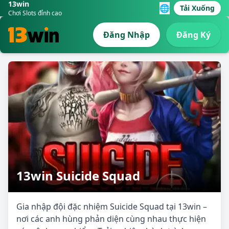
13win
🌐
Tải Xuống
Chơi Slots đỉnh cao
Đăng Nhập
Đăng Ký
13win Suicide Squad
Gia nhập đội đặc nhiệm Suicide Squad tại 13win –
nơi các anh hùng phản diện cùng nhau thực hiện